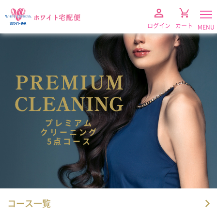
ログイン
カート
MENU
プレミアム
クリーニング
5点コース
衣類クリーニング
（保管なし）
衣類クリーニング
（保管付き）
コース一覧
布団クリーニング
（保管なし）