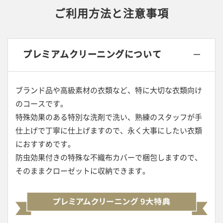
お問い合わせフォーム
ご利用方法と注意事項
「店舗」
プレミアムクリーニングについて
ブランド品や高級素材の衣類など、特に大切な衣類向け
各コースの紹介
私たちについて
のコースです。
特殊効果のある特別な洗剤で洗い、熟練のスタッフが手
会社概要
ご利用ガイド
仕上げで丁寧に仕上げますので、永く大事にしたい衣類
賠償規定
よくあるご質問
におすすめです。
防虫効果付きの特殊な不織布カバーで梱包しますので、
特定商取引法に基づく表記
プライバシーポリシー
そのままクローゼットに収納できます。
お知らせ