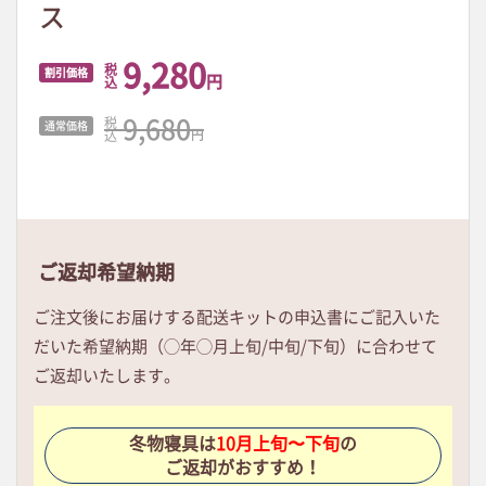
ス
9,280
税
割引価格
円
込
9,680
税
通常価格
円
込
ご返却希望納期
ご注文後にお届けする配送キットの申込書にご記入いた
だいた希望納期（◯年◯月上旬/中旬/下旬）に合わせて
ご返却いたします。
冬物寝具は
10月上旬〜下旬
の
ご返却がおすすめ！