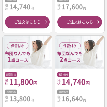
通常価格
通常価格
税
税
14,740
17,600
円
円
込
込
ご注文はこちら
ご注文はこちら
保管付き
保管付き
布団なんでも
布団なんでも
1
2
点コース
点コース
割引価格
割引価格
11,800
14,740
税
税
円
円
込
込
通常価格
通常価格
税
税
13,800
16,640
円
円
込
込