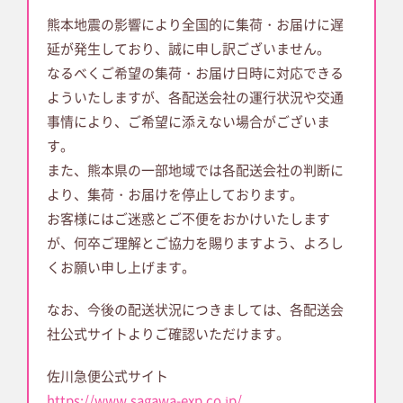
お問い合わせフォーム
熊本地震の影響により全国的に集荷・お届けに遅
延が発生しており、誠に申し訳ございません。
なるべくご希望の集荷・お届け日時に対応できる
「店舗」
よういたしますが、各配送会社の運行状況や交通
事情により、ご希望に添えない場合がございま
す。
各コースの紹介
私たちについて
また、熊本県の一部地域では各配送会社の判断に
より、集荷・お届けを停止しております。
会社概要
ご利用ガイド
お客様にはご迷惑とご不便をおかけいたします
が、何卒ご理解とご協力を賜りますよう、よろし
賠償規定
よくあるご質問
くお願い申し上げます。
特定商取引法に基づく表記
プライバシーポリシー
なお、今後の配送状況につきましては、各配送会
社公式サイトよりご確認いただけます。
お知らせ
佐川急便公式サイト
https://www.sagawa-exp.co.jp/