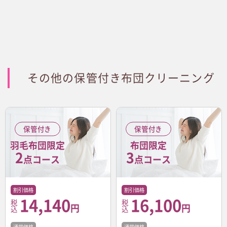
その他の保管付き布団クリーニング
保管付き
保管付き
羽毛布団限定
布団限定
2
3
点コース
点コース
割引価格
割引価格
14,140
16,100
税
税
円
円
込
込