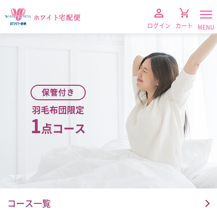
ログイン
カート
MENU
保管付き
羽毛布団限定
1
点コース
衣類クリーニング
（保管なし）
衣類クリーニング
（保管付き）
コース一覧
布団クリーニング
（保管なし）