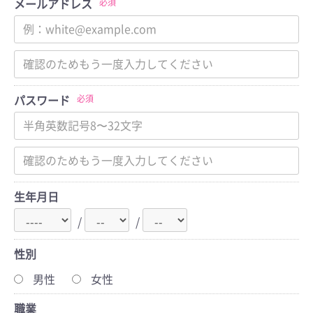
必須
メールアドレス
お問い合わせフォーム
「店舗」
必須
パスワード
各コースの紹介
私たちについて
会社概要
ご利用ガイド
生年月日
賠償規定
よくあるご質問
/
/
特定商取引法に基づく表記
プライバシーポリシー
性別
お知らせ
男性
女性
職業